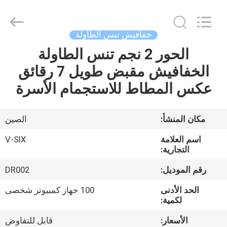
2026
Guangzhou
Dunya
Sports
Ltd..
خفافيش تنس الطاولة
All
Rights
الحور 2 نجم تنس الطاولة
المنزل
Reserved.
الخفافيش مقبض طويل 7 رقائق
المنتجات
عكس المطاط للاستجمام الأسرة
حولنا
مكان المنشأ:
الصين
اسم العلامة
V-SIX
جولة
التجارية:
في
رقم الموديل:
DR002
المصنع
الحد الأدنى
100 جهاز كمبيوتر شخصى
لكمية:
مراقبة
الأسعار:
قابل للتفاوض