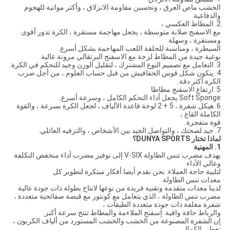
الخشب ماص العرق ، وتحسين مقاومة الانزلاق ، وأكثر مواتية للهجوم
والدفاعية.
2. المطاط العكسي ،
مع الاسفنج صلابة متوسطة ، يجعل مهاجمة مستقرة ، الكرة تدور أقوى
ومستقرة ، وسهلة
السيطرة ، ومناسبة للحلقة اللعب المهاجمة بشكل أسرع.
نوعية جيدة من المطاط لزجة مع الاسفنج البرتقالي مرونة عالية.
3. التعامل مع تصميم النوع المشترك ، لتقليل الوزن وجيد للتحكم في الكرة.
4. يتكون شكل قوس الخفافيش من قبل حساب العلوم ، من أجل ضرب
الكرة أكثر دقة.
5. ارتفاع الاسفنج مطاطا
Soft Sponge يجعل أداء التحكم الكامل ، وسرعة أسرع.
6. هيكل شفرة ، 5 + 2 لوحة قاعدة الألياف ، لجعل الكرة بسرعة ، والقوة
الكاملة القاع ،
قوة متفجرة.
7. جيد لصحتك ، والتواصل الجيد بين الأشخاص ، والترفيه العائلي.
لماذا تختار DUNYA SPORTS؟
1. المهنية
يهدف مضرب تنس الطاولة V-SIX إلى توفير مضرب أداء منخفض التكلفة
وعالي الأداء
لتلبية حاجة العملاء. نحن نقدم أيضا أفكار مبتكرة لتطوير كل
معدات تنس الطاولة.
لدينا معدات متقدمة وتقنية فريدة من نوعها لانتاج بطولة ذات جودة عالية
مضرب تنس الطاولة ، الذي يتعامل مع كونتور مع قبضة صفائحية متعددة ،
شفرة مغلفة ذات جودة متعددة الطبقات ،
والرباط حافة واقية. إسفنج الملاءمة والمطاط تنتج سرعة أكبر.
إن الشفرة المصنوعة من الخشب والخشب المستورد من ألياف الكربون ،
تعطي الكمال