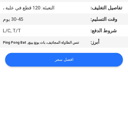
الجودة
تفاصيل التغليف:
التعبئة: 120 قطع في علبة ،
وقت التسليم:
30-45 يوم
اتصل
بنا
شروط الدفع:
L/C, T/T
أبرز:
,
تنس الطاولة المجاذيف، بات بونغ بينغ
Ping Pong Bat
اطلب
اقتباس
افضل سعر
خريطة
الموقع
PRIVACY
POLICY