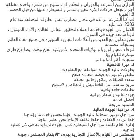
التوازن بين السرعة والدوران والتحكم. أداء متنوع من شفرة واحدة مختلفة
أجزاء تجعل حركات الكرة تتغير باستمرار للسيطرة عليها من قبل الخصم.
2. الخبرة
لقد كنا الشركة الرائدة في مجال مضارب تنس الطاولة المختلفة منذ عام
2003. كما تتابع
الكمال في الجودة وخدمة العملاء لتحقيق التفاني الخالدة والأداء الموثوق ،
لدينا سمعة جيدة في السوق.
نحن نتعاون مع العديد من العلامات التجارية الشهيرة في جميع أنحاء العالم
ومنتجاتنا مصممة
للوفاء بمعيار أوروبا والولايات المتحدة الأمريكية. نحن نبحث أيضا عن طرق
مبتكرة للقيام بها
منتجات أكثر أمنا ودائم.
3. ميزة تنافسية
بطولات عالية الجودة متوافقة مع البطولات
مقبض كونتور مع قبضة متعددة صفح
متعدد الطبقات رقائق رقائق مغلفة
مزيج مناسب من الخفافيش والمطاط والاسفنج
نطاقات حافة واقية
جودة عالية وأسعار مواتية
أفضل خدمة
التسليم مريحة
4. مراقبة الجودة العالية
من أجل توفير منتجاتنا عالية الجودة ، فإننا نحسن خدماتنا وإنتاجنا
خط لزيادة الكفاءة وحفظ تكلفة الإنتاج. نحن نطور إنتاجنا
إدارة العام نفسه من أجل السيطرة على الجودة لدينا بدقة في كل عملية
إنتاجية.
سنستمر في القيام بالأعمال التجارية بهدف "الابتكار المستمر ، جودة
الكمال ،