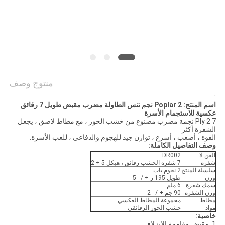
منتوج وصف
:
اسم المنتج: Poplar 2 نجم تنس الطاولة مضرب مقبض طويل 7 رقائق
عكسية للاستجمام الأسرة
7 Ply 2 نجمة مضرب مصنوع من خشب الحور ، مع مطاط لاصق ، يجعل
الشفرة أكثر
القوة ، أصعب ، أسرع ، توازن جيد للهجوم والدفاعي ، للعب الأسرة.
وصف التفاصيل الكاملة:
الفن لا.
DR002
شفرة
7 شفرة الخشب رقائق ، هيكل 5 + 2
سلسلة المنتج
2 نجوم بات
وزن
طويل 195 ز + / - 5
سمك شفرة
6 ملم
وزن الشفرة
90 جم + / - 2
مطاط
مجموعة المطاط العكسي
مواد
خشب الحور الرقائقي
خاصية:
1. مقبض مقاومة الانزلاق