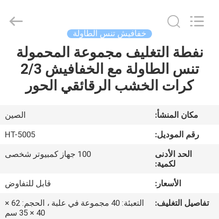
2026
Guangzhou
Dunya
Sports
Ltd..
خفافيش تنس الطاولة
All
Rights
نفطة التغليف مجموعة المحمولة
المنزل
Reserved.
تنس الطاولة مع الخفافيش 2/3
المنتجات
كرات الخشب الرقائقي الحور
حولنا
مكان المنشأ:
الصين
رقم الموديل:
HT-5005
جولة
الحد الأدنى
100 جهاز كمبيوتر شخصى
في
لكمية:
المصنع
الأسعار:
قابل للتفاوض
تفاصيل التغليف:
التعبئة: 40 مجموعة في علبة ، الحجم: 62 ×
مراقبة
40 × 35 سم