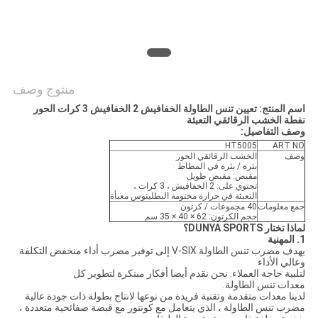
منتوج وصف
اسم المنتج: تعيين تنس الطاولة الخفافيش 2 الخفافيش 3 كرات الحور
نفطة الخشب الرقائقي التعبئة
وصف التفاصيل:
HT5005
ART NO
وصف
الخشب الرقائقي الحور
بثرة / بثرة في المطاط
مقبض: مقبض طويل
تحتوي على: 2 الخفافيش ، 3 كرات ،
التعبئة في حرارة مختومة البطلينوس معبأة
جمع معلومات
40 مجموعات / كرتون
حجم الكرتون: 62 × 40 × 35 سم
لماذا تختار DUNYA SPORTS؟
1. المهنية
يهدف مضرب تنس الطاولة V-SIX إلى توفير مضرب أداء منخفض التكلفة
وعالي الأداء
لتلبية حاجة العملاء. نحن نقدم أيضا أفكار مبتكرة لتطوير كل
معدات تنس الطاولة.
لدينا معدات متقدمة وتقنية فريدة من نوعها لانتاج بطولة ذات جودة عالية
مضرب تنس الطاولة ، الذي يتعامل مع كونتور مع قبضة صفائحية متعددة ،