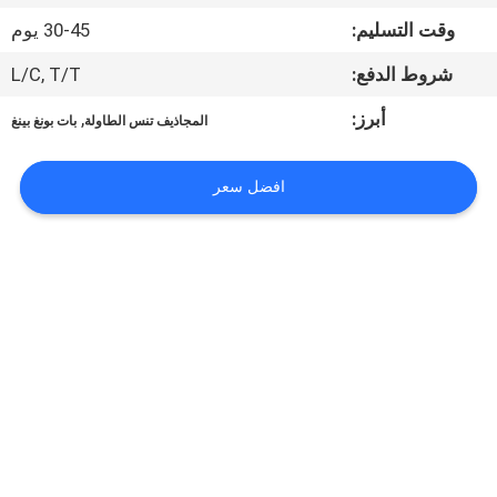
الجودة
وقت التسليم:
30-45 يوم
شروط الدفع:
L/C, T/T
اتصل
بنا
أبرز:
,
المجاذيف تنس الطاولة
بات بونغ بينغ
افضل سعر
اطلب
اقتباس
خريطة
الموقع
PRIVACY
POLICY