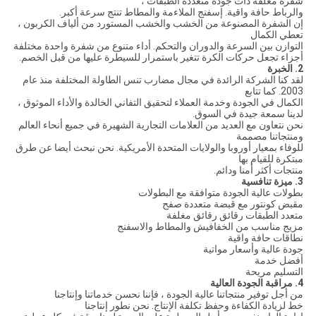
شفرة مغلفة ذات جودة متعددة الطبقات ،
والرباط حافة واقية. إسفنج الملاءمة والمطاط تنتج سرعة أكبر.
إن الشفرة المصنوعة من الخشب والخشب المستورد من ألياف الكربون ،
تعطي الكمال
التوازن بين السرعة والدوران والتحكم. أداء متنوع من شفرة واحدة مختلفة
أجزاء تجعل حركات الكرة تتغير باستمرار للسيطرة عليها من قبل الخصم.
2. الخبرة
لقد كنا الشركة الرائدة في مجال مضارب تنس الطاولة المختلفة منذ عام
2003. كما تتابع
الكمال في الجودة وخدمة العملاء لتحقيق التفاني الخالدة والأداء الموثوق ،
لدينا سمعة جيدة في السوق.
نحن نتعاون مع العديد من العلامات التجارية الشهيرة في جميع أنحاء العالم
ومنتجاتنا مصممة
للوفاء بمعيار أوروبا والولايات المتحدة الأمريكية. نحن نبحث أيضا عن طرق
مبتكرة للقيام بها
منتجات أكثر أمنا ودائم.
3. ميزة تنافسية
بطولات عالية الجودة متوافقة مع البطولات
مقبض كونتور مع قبضة متعددة صفح
متعدد الطبقات رقائق رقائق مغلفة
مزيج مناسب من الخفافيش والمطاط والاسفنج
نطاقات حافة واقية
جودة عالية وأسعار مواتية
أفضل خدمة
التسليم مريحة
4. مراقبة الجودة العالية
من أجل توفير منتجاتنا عالية الجودة ، فإننا نحسن خدماتنا وإنتاجنا
خط لزيادة الكفاءة وحفظ تكلفة الإنتاج. نحن نطور إنتاجنا