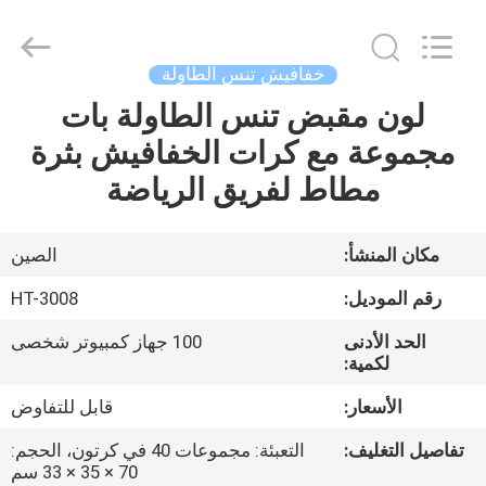
2026
Guangzhou
Dunya
Sports
Ltd..
خفافيش تنس الطاولة
All
Rights
لون مقبض تنس الطاولة بات
المنزل
Reserved.
مجموعة مع كرات الخفافيش بثرة
المنتجات
مطاط لفريق الرياضة
حولنا
مكان المنشأ:
الصين
رقم الموديل:
HT-3008
جولة
الحد الأدنى
100 جهاز كمبيوتر شخصى
في
لكمية:
المصنع
الأسعار:
قابل للتفاوض
تفاصيل التغليف:
التعبئة: مجموعات 40 في كرتون، الحجم:
مراقبة
70 × 35 × 33 سم