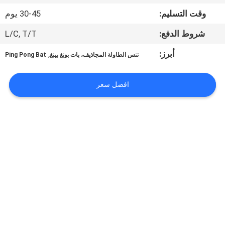
الجودة
وقت التسليم:
30-45 يوم
شروط الدفع:
L/C, T/T
اتصل
بنا
أبرز:
,
تنس الطاولة المجاذيف، بات بونغ بينغ
Ping Pong Bat
افضل سعر
اطلب
اقتباس
خريطة
الموقع
PRIVACY
POLICY