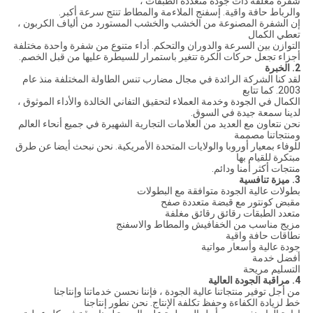
شفرة مغلفة ذات جودة متعددة الطبقات ،
والرباط حافة واقية. إسفنج الملاءمة والمطاط تنتج سرعة أكبر.
إن الشفرة المصنوعة من الخشب والخشب المستورد من ألياف الكربون ،
تعطي الكمال
التوازن بين السرعة والدوران والتحكم. أداء متنوع من شفرة واحدة مختلفة
أجزاء تجعل حركات الكرة تتغير باستمرار للسيطرة عليها من قبل الخصم.
2. الخبرة
لقد كنا الشركة الرائدة في مجال مضارب تنس الطاولة المختلفة منذ عام
2003. كما تتابع
الكمال في الجودة وخدمة العملاء لتحقيق التفاني الخالدة والأداء الموثوق ،
لدينا سمعة جيدة في السوق.
نحن نتعاون مع العديد من العلامات التجارية الشهيرة في جميع أنحاء العالم
ومنتجاتنا مصممة
للوفاء بمعيار أوروبا والولايات المتحدة الأمريكية. نحن نبحث أيضا عن طرق
مبتكرة للقيام بها
منتجات أكثر أمنا ودائم.
3. ميزة تنافسية
بطولات عالية الجودة متوافقة مع البطولات
مقبض كونتور مع قبضة متعددة صفح
متعدد الطبقات رقائق رقائق مغلفة
مزيج مناسب من الخفافيش والمطاط والاسفنج
نطاقات حافة واقية
جودة عالية وأسعار مواتية
أفضل خدمة
التسليم مريحة
4. مراقبة الجودة العالية
من أجل توفير منتجاتنا عالية الجودة ، فإننا نحسن خدماتنا وإنتاجنا
خط لزيادة الكفاءة وحفظ تكلفة الإنتاج. نحن نطور إنتاجنا