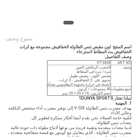
منتوج وصف
اسم المنتج: لون مقبض تنس الطاولة الخفافيش مجموعة مع كرات
الخفافيش بث المطاط لاسترخاء
وصف التفاصيل:
HT3008
ART NO
وصف
الخشب الرقائقي الحور
بثرة / بثرة في المطاط
مقبض: اللون ، مقبض طويل
تحتوي على: 2 الخفافيش ، 3 كرات ،
التعبئة في حرارة مختومة البطلينوس معبأة
جمع معلومات
40 مجموعات / كرتون
حجم الكرتون: 70 × 35 × 35 سم
لماذا تختار DUNYA SPORTS؟
1. المهنية
يهدف مضرب تنس الطاولة V-SIX إلى توفير مضرب أداء منخفض التكلفة
وعالي الأداء
لتلبية حاجة العملاء. نحن نقدم أيضا أفكار مبتكرة لتطوير كل
معدات تنس الطاولة.
لدينا معدات متقدمة وتقنية فريدة من نوعها لانتاج بطولة ذات جودة عالية
مضرب تنس الطاولة ، الذي يتعامل مع كونتور مع قبضة صفائحية متعددة ،