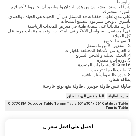
والوسط
شرقًا ، يسعد المشترون من هذه البلدان والمناطق أن يختارونا كأعماقهم
المورد المشترك.
على مدى عقود ، حققنا هدفه المتمثل في أن "الجودة هي الحياة ، والصدق
للسوق "، ونحن ملتزمون بتصنيع المنتجات.
حازت منتجاتنا على سمعة طيبة في معرض المعدات الرياضية
في المستقبل ، سنواصل الابتكار في المنتجات ، وتقديم منتجات مرضية ل
كل العملاء.
1. سهلة التجميع
2- التخزين الآمن والمتنقل
3. العديد من الأنماط المختلفة للخيارات
4. التعبئة الصلبة والشحن السريع
5. دورة إنتاج قصيرة
6.Great للاستخدامات المتعددة
7. طلب ​​بالجملة ترحيب
8. جودة عالية وبأسعار تنافسية
بطاقة شعار:
طاولة تنس طاولة جونيور ، طاولة بينج بونج خارجية
خارج الطاولة
الطاولة في الهواء الطلق
0.077CBM Outdoor Table Tennis Table,60" x30 "x 26" Outdoor Table
Tennis Table
احصل على افضل سعر ل