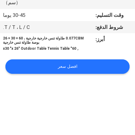
（سم）
الجودة
وقت التسليم:
30-45 يوما
اتصل
شروط الدفع:
T / T ، L / C.
بنا
أبرز:
0.077CBM طاولة تنس خارجية خارجية ، 60 × 30 × 26
بوصة طاولة تنس خارجية
,
60" x30 "x 26" Outdoor Table Tennis Table
اطلب
اقتباس
افضل سعر
خريطة
الموقع
PRIVACY
POLICY