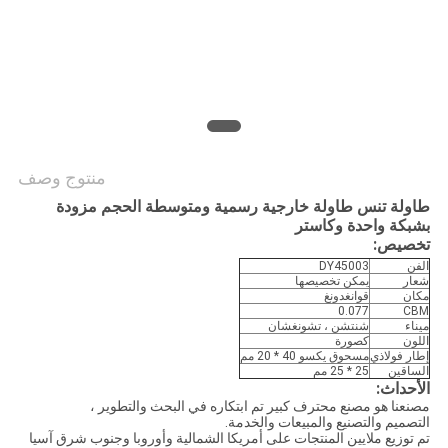
منتوج وصف
طاولة تنس طاولة خارجية رسمية ومتوسطة الحجم مزودة
بشبكة واحدة وكاستر
تخصيص:
الفن
DY45003
شعار
يمكن تخصيصها
مكان
قوانغدونغ
0.077
CBM
ميناء
شنتشن ، تشونغشان
اللون
كصورة
إطار فولاذي
مسحوق يكسو 40 * 20 مم
الساقين
25 * 25 مم
الأحداث:
مصنعنا هو مصنع محترف كبير تم ابتكاره في البحث والتطوير ،
التصميم والتصنيع والمبيعات والخدمة.
تم توزيع ملايين المنتجات على أمريكا الشمالية وأوروبا وجنوب شرق آسيا