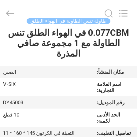
2026
Guangzhou
Dunya
Sports
Ltd..
طاولة تنس الطاولة في الهواء الطلق
All
Rights
0.077CBM في الهواء الطلق تنس
المنزل
Reserved.
الطاولة مع 1 مجموعة صافي
المنتجات
المذرة
حولنا
مكان المنشأ:
الصين
اسم العلامة
V-SIX
جولة
التجارية:
في
رقم الموديل:
DY45003
المصنع
الحد الأدنى
10 قطع
لكمية:
مراقبة
تفاصيل التغليف:
التعبئة في الكرتون 145 * 160 * 11