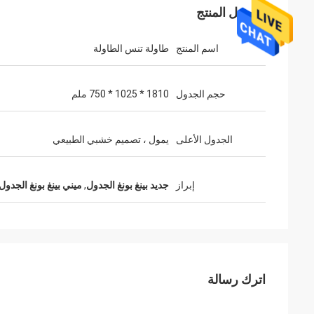
تفاصيل المنتج
اسم المنتج
طاولة تنس الطاولة
حجم الجدول
1810 * 1025 * 750 ملم
الجدول الأعلى
يمول ، تصميم خشبي الطبيعي
محمد ساق الله
ان
إبراز
جديد بينغ بونغ الجدول
,
ميني بينغ بونغ الجدول
خدمة جيدة وتسليم في الوقت المحدد ، شكرا
شكرا لك على الجود
جزيلا لك
الم
اترك رسالة