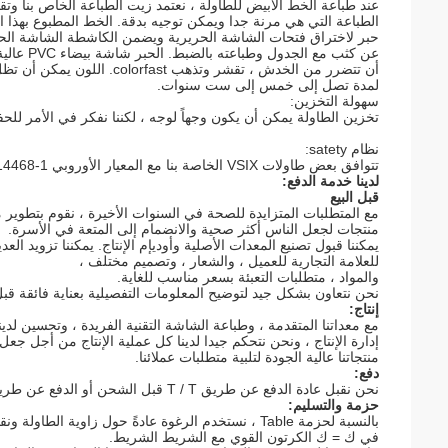
عند طباعة الخط الأبيض للطاولة ، نعتمد زيت الطباعة الخاص بنا وتق
الطباعة التي هي مرنة جدا ويمكن توجيه بدقة. الخط المطبوع بهذا 
حبر لاختراق فتحات الشاشة الحريرية ويضمن الكاشطة الشاشة الحر
عن كثب مع الجدول وطباعته بالضبط. الحبر شاشة بيضاء PVC عالية الجودة المستخدمة ليست سهلة
أن تتضرر من الخدش ، تقشر وتذهب colorfast. اللون يمكن أن تظل لامعة ورائعة
لمدة تصل إلى خمس إلى ست سنوات.
سهولة التخزين:
تخزين الطاولة يمكن أن يكون وجهاً لوجه ، لكننا نفكر في الأمر للحف
نظام satety:
تتوافق بعض طاولات VSIX الخاصة بنا مع المعيار الأوروبي EN14468-1.
لدينا خدمة الدفع:
قبل البيع
مع المتطلبات المتزايدة للصحة في السنوات الأخيرة ، نقوم بتطوير مب
منتجات لجعل الناس أكثر صحية والانضمام إلى المتعة في الأسرة.
يمكننا قبول تصنيع المعدات الأصلية وأوديإم الإنتاج. يمكننا تزويد ا
للعلامة التجارية للعميل ، والشعار ، وتصميم مختلف ،
والمواد ، متطلبات التعبئة بسعر مناسب للغاية.
نحن نتعاون بشكل جيد لتوضيح المعلومات التفصيلية بعناية فائقة قبل 
إنتاج:
مع معداتنا المتقدمة ، وطباعة الشاشة التقنية الفريدة ، وتحسين لدين
إدارة الإنتاج ، ونحن نتحكم جيدا لدينا كل عملية الإنتاج من أجل جعل
منتجاتنا عالية الجودة لتلبية متطلبات عملائنا.
دفع:
نحن نقبل عادة الدفع عن طريق T / T قبل الشحن أو الدفع عن طريق LC لا رجعة فيه في الأفق.
حزمة والتسليم:
بالنسبة لحزمة Table ، نستخدم الرغوة عادةً حول زاوية الطاولة ونقوم بتعبئة الطاولة
في ك = ك الكرتون القوي مع الشريط الشريط.