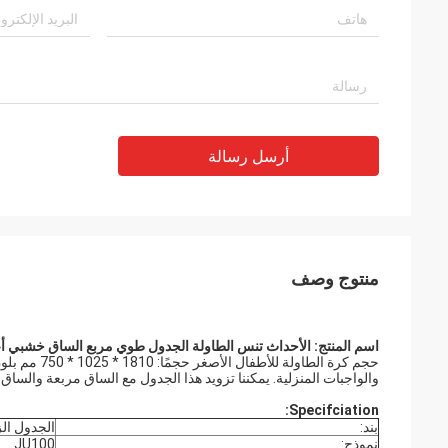
أرسل رسالة
منتوج وصف
اسم المنتج: الأحداث تنس الطاولة الجدول طوي مربع الساق خشبي أع
حجم كرة الطاولة للأطفال الأصغر حجمًا: 1810 * 1025 * 750 مم بلون طبيعي مناسب للعب الأسرة
والواجبات المنزلية. يمكننا تزويد هذا الجدول مع الساق مربعة والساق 
Specifciation:
بند:
الجدول ال
نموذج:
JU100