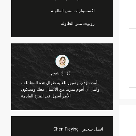
اكسسوارات تنس الطاولة
روبوت تنس الطاولة
إد شوم （）
أنت مؤدب وصبور للغاية طوال هذه المعاملة ،
مرحبا ، KENHO ويبدو أن لدينا ردود فعل مع
وآمل أن أقوم بمزيد من الأعمال معك وسيكون
الأمر أسهل في المرة القادمة.
اتصل شخص :
Chen Tieying