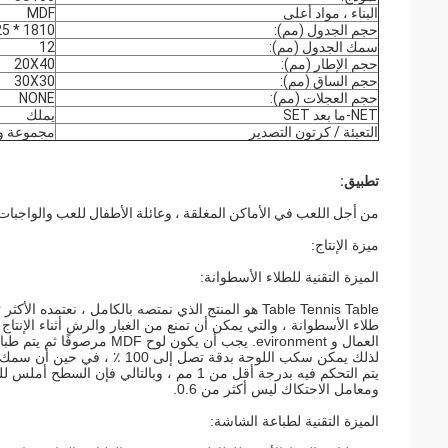
البناء ، مواد أعلى
MDF
حجم الجدول (مم):
1810 * 1025 * 750
سمك الجدول (مم):
12
حجم الإطار (مم):
20X40
حجم الساق (مم):
30X30
حجم العجلات (مم):
NONE
NET-ما بعد SET
يملك
التعبئة / كرتون التصدير
مجموعة و
تطبيق:
من أجل اللعب في الأماكن المغلقة ، وعائلة الأطفال للعب والواجبات ا
ميزة الإنتاج:
الميزة التقنية للطلاء الأسطوانة:
Table Tennis Table هو المنتج الذي نمتصه بالكامل ، نعتمده الأكثر تقدماً
طلاء الأسطوانة ، والتي يمكن أن تمنع من الغبار والرش أثناء الإنتاج
العمال و evironment. يجب أن يكون لوح MDF مرصوفًا ثم يتم طباعته بواسطة طلاء الأسطوانة.
لذلك يمكن سكب اللوحة بدقة تصل إلى 100 ٪ ، في حين أن سمك اللوحة يمكن أن يكون
يتم التحكم فيه بدرجة أقل من 1 مم ، وبالتالي فإن السطح أملس للغاية ، والذي يقل لمعانه عن 8 درجات.
ومعامل الاحتكاك ليس أكثر من 0.6.
الميزة التقنية لطباعة الشاشة: