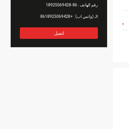
رقم الهاتف :
86-18925069428
الـ (واتس اب) :
+8618925069428
اتصل