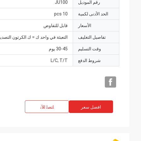
رقم الموديل
JU100
الحد الأدنى لكمية
10 pcs
الأسعار
قابل للتفاوض
تفاصيل التغليف
التعبئة في واحد ك = ك الكرتون التصدي
وقت التسليم
30-45 يوم
شروط الدفع
L/C, T/T
افضل سعر
ﺎﺘﺼﻟ ﺍﻶﻧ