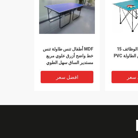
3 في 1 متعددة الوظائف 15
MDF أطفال تنس طاولة تنس
ملم طاولة تنس الطاولة PVC
خط واضح أزرق علوي مربع
مستدير الساق سهل الطوي
المنقولة
 سعر
افضل سعر