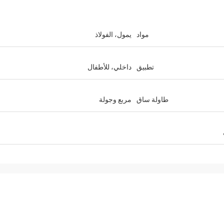
مواد
يمول، الفولاذ
تطبيق
داخلي، للأطفال
طاولة ساق
مربع وجولة
درس داهل
جوليان
ة الجيدة والشحن في الوقت
ناسب للطاولات والخفافيش
WhatsApp كرات جيدة جدا شكرا لعملك