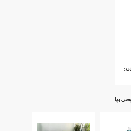
قة:
وصى بها