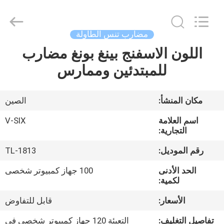
2026
Guangzhou
Dunya
Sports
Ltd..
مضارب تنس الطاولة
All
Rights
اللون الاسفنج بينغ بونغ مضارب
المنزل
Reserved.
للمبتدئين وممارس
المنتجات
مكان المنشأ:
الصين
حولنا
اسم العلامة
V-SIX
التجارية:
جولة
رقم الموديل:
TL-1813
في
الحد الأدنى
100 جهاز كمبيوتر شخصى
المصنع
لكمية:
الأسعار:
قابل للتفاوض
مراقبة
تفاصيل التغليف:
التعبئة 120 جهاز كمبيوتر شخصى في