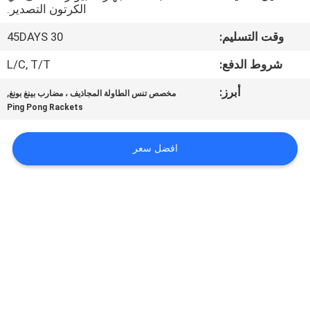
الجودة
الكرتون التصدير.
وقت التسليم:
30 45DAYS
اتصل
شروط الدفع:
L/C, T/T
بنا
أبرز:
,
مخصص تنس الطاولة المجاذيف ، مضارب بينغ بونغ
Ping Pong Rackets
اطلب
اقتباس
افضل سعر
خريطة
الموقع
PRIVACY
POLICY