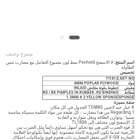
منتوج وصف
اسم المنتج:
لا الاسفنج Penhold نمط لون مصبوغ التعامل مع مضارب تنس
الطاولة
تخصيص
Tl1813
ART NO.
مواد
POPLAR PLYWOOD
6MM
مقبض
خطوط ملونة مقابض INLAID
مطاط
RD / BK PIMPLES IN RUBBER، RD BINDING
1.5MM # 2 YELLOW SPONGE
SPONGE
صفة مميزة:
# خيار جيد لاعبين TENNIS الجدول في كل مكان
1.Regarding من هذا مضارب ، كل طبقة من مواد الكلمة سميكة مناسبة
نسبيا ، وتوازن الطاقة ونقل متوازنة و العادية
2. الإسفنج لون مختلف إلى TL1806
3. قوة الضرب التي هي مع تحكم أسهل تساوي دائماً مثل الضرب من
الأرضية عندما تكون المرونة كاملة مضمونة. إنها أيضاً تكنولوجيا العلامة
التجارية V-SIX التي تجعل المضارب ذات هجوم قوي وإمكانيات احتكاك