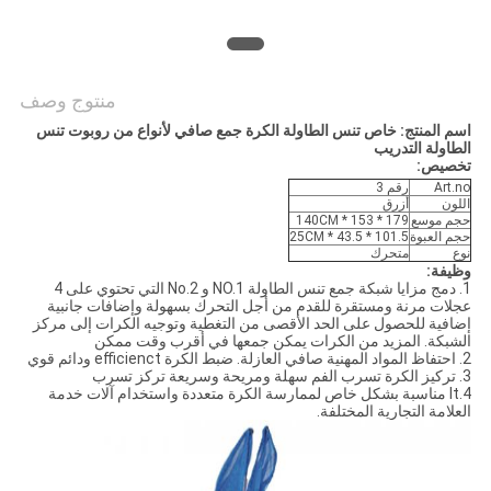
منتوج وصف
اسم المنتج: خاص تنس الطاولة الكرة جمع صافي لأنواع من روبوت تنس
الطاولة التدريب
تخصيص:
Art.no
رقم 3
اللون
أزرق
حجم موسع
179 * 153 * 140CM
حجم العبوة
101.5 * 43.5 * 25CM
نوع
متحرك
وظيفة:
1. دمج مزايا شبكة جمع تنس الطاولة NO.1 و No.2 التي تحتوي على 4
عجلات مرنة ومستقرة للقدم من أجل التحرك بسهولة وإضافات جانبية
إضافية للحصول على الحد الأقصى من التغطية وتوجيه الكرات إلى مركز
الشبكة. المزيد من الكرات يمكن جمعها في أقرب وقت ممكن
2. احتفاظ المواد المهنية صافي العازلة. ضبط الكرة efficienct ودائم قوي
3. تركيز الكرة تسرب الفم سهلة ومريحة وسريعة تركز تسرب
4.It مناسبة بشكل خاص لممارسة الكرة متعددة واستخدام آلات خدمة
العلامة التجارية المختلفة.