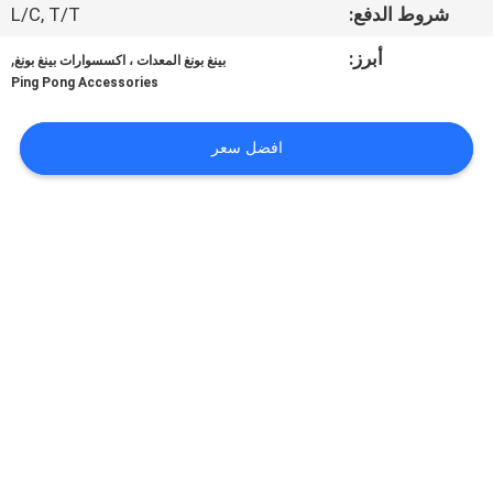
الجودة
شروط الدفع:
L/C, T/T
أبرز:
,
بينغ بونغ المعدات ، اكسسوارات بينغ بونغ
اتصل
Ping Pong Accessories
بنا
افضل سعر
اطلب
اقتباس
خريطة
الموقع
PRIVACY
POLICY