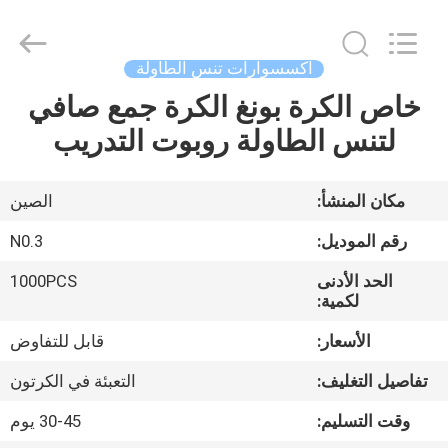
2026
Guangzhou
Dunya
Sports
Ltd..
اكسسوارات تنس الطاولة
All
Rights
خاص الكرة بونغ الكرة جمع صافي
المنزل
Reserved.
لتنس الطاولة روبوت التدريب
المنتجات
مكان المنشأ:
الصين
حولنا
رقم الموديل:
N0.3
الحد الأدنى
1000PCS
جولة
لكمية:
في
الأسعار:
قابل للتفاوض
المصنع
تفاصيل التغليف:
التعبئة في الكرتون
وقت التسليم:
30-45 يوم
مراقبة